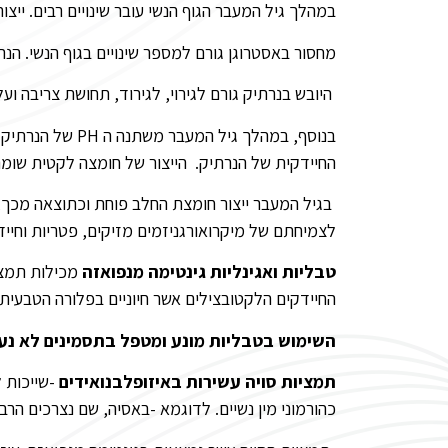
במהלך גיל המעבר הגוף הנשי עובר שינויים רבים. ייצו
מחסור באסטרוגן גורם למספר שינויים בגוף הנשי. הנ
היובש בנרתיק גורם לגירוי, לגירוד, תחושת צריבה וע
בנוסף, במהלך ג
החיידקית של הנרתיק. הייצור של חומצה לקטית שומר
לצמיחתם של מיקרואורגניזמים מזיקים, פטריות וחיידק
טבליות ואגינליות גינטימה מנפואזה
מכילות תמציו
החיידקים הלקטובצילים אשר חיוניים בפלורה הטבעית
השימוש בטבליות מונע ומטפל בתסמינים לא נעי
תמציות סויה עשירות באיזופלבנואידים
-שייכות ל
כהורמוני מין נשיים. לדוגמא -באסיה, שם נצרכים הרב