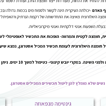
ות להחזיר את הלחות, מעודדות ייצור חומצת החלב ועוזרת לשמור על 
ף האדם
-יכולתה העיקרית הינה לקשור ולספוח מים בכמות גדולה ובכ
ומצה היאלורונית מאיצה את התחדשותה של רקמת הנרתיק ורהאפיתלזצ
כבעלת השפעות אנטי דלקתיות ואנטי מיקרוביאליות.
ת, חומצה לקטית והמרווה- הופכות את התכשיר לאופטימלי לש
 חומצה היאלורונית לעומת תכשיר המכיל אסטרוגן, נמצא שיע
אופן השימוש- טבליה אחת בלילה
 נשים שלא מומלץ להן ליטול תכשירים המכילים אסטרוגן.
גינטימה מנפאוזה