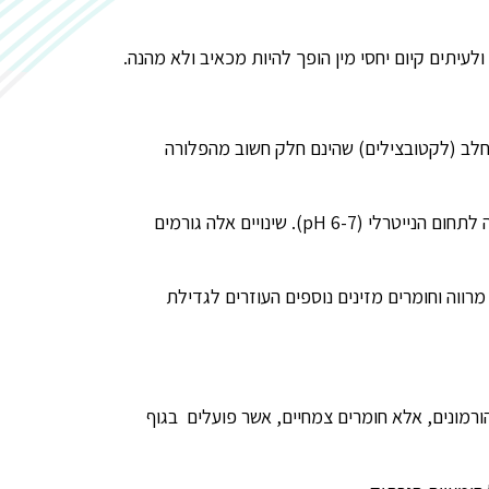
עיתים קיום יחסי מין הופך להיות מכאיב ולא מהנה.
יידקי חומצת החלב (לקטובצילים) שהינם חלק חשוב מהפלורה
בגיל המעבר ייצור חומצת החלב פוחת וכתוצאה מכך, הPH החומצי מעט של הנרתיק (pH 4) בתקופת טרום גיל המעבר עולה לתחום הנייטרלי (pH 6-7). שינויים אלה גורמים
רווה וחומרים מזינים נוספים העוזרים לגדילת
ורמונים, אלא חומרים צמחיים, אשר פועלים בגוף