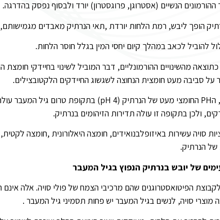
ר ההורמונים הנשיים (אסטרוגן, פרוגסטרון) יורד ולבסוף נפסק בהדרגה.
רתיק הופך ליבש, רמת הלחות יורדת ,תאי הנרתיק מאבדים מגמישותם, ול
לול להוביל לכאב במהלך קיום יחסי המין בגלל חוסר הלחות.
יל המעבר משתנה ה PH של הנרתיק כתוצאה מהשינויים ההורמונליים, דבר המוביל לשינוי בח
 על סביבה מעט חומצית הנחוצה לשגשוג החיידקים הלקטובצילים.
ים, ולכן בתקופה זו עולה תדירות הזיהומים בנרתיק.
ת סויה עשירות באיזופלבנואידים, חומצה היאלורונית ,חומצה לקטית, מ
 של הנרתיק.
מים של יובש בנרתיק הנפוץ בגיל המעבר
קבוצת הפיטואסטרוגנים שהם מרכיבי הצמח של פולי סויה. אלה אינם ה
ה מוצרי סויה, לנשים בגיל המעבר יש פחות תסמיני גיל המעבר .